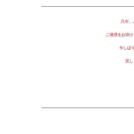
只今、
ご迷惑をお掛け
今しば
宜し